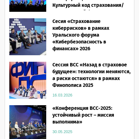
Культурный код страхования/
Человеческий фактор»
Сесия «Страхование
28.05.2026
киберрисков» в рамках
Уральского форума
«Кибербезопасность в
финансах» 2026
16.03.2026
Сессия ВСС «Назад в страховое
будущее»: технологии меняются,
а риски остаются» в рамках
Финополиса 2025
16.03.2026
«Конференция ВСС-2025:
устойчивый рост – миссия
выполнима»
30.05.2025