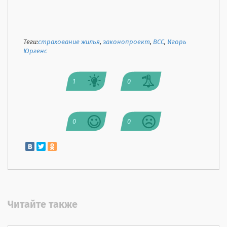
Теги:
страхование жилья
,
законопроект
,
ВСС
,
Игорь
Юргенс
1
0
0
0
Читайте также