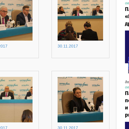
ав
П
«
д
2017
30.11.2017
до
ав
П
п
и
р
2017
30.11.2017