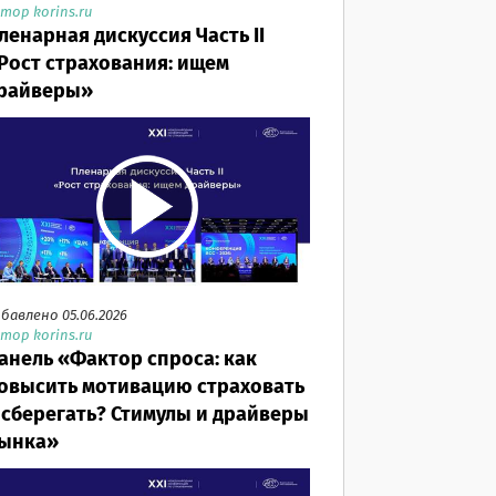
тор korins.ru
ленарная дискуссия Часть II
Рост страхования: ищем
райверы»
бавлено 05.06.2026
тор korins.ru
анель «Фактор спроса: как
овысить мотивацию страховать
 сберегать? Стимулы и драйверы
ынка»