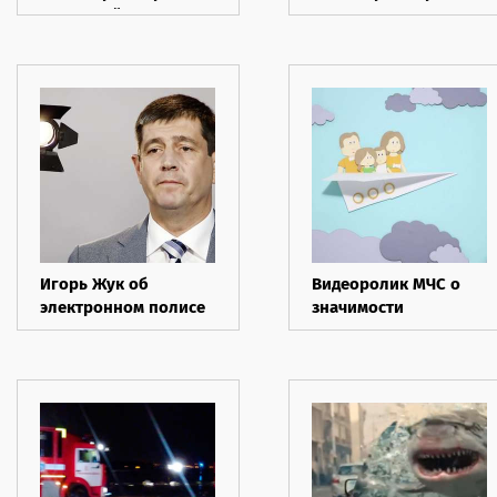
страховой полис ВЗР
каско
Игорь Жук об
Видеоролик МЧС о
электронном полисе
значимости
ОСАГО
страхования жизни