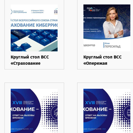
Круглый стол ВСС
Круглый стол ВСС
«Страхование
«Опережая
киберрисков»,
космические
Уральский форум
технологии:
«Кибербезопасность
страховые и
в финансах» 2024
финансовые сервисы
2023»