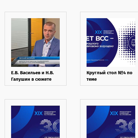
Е.В. Васильев и Н.В.
Круглый стол №4 по
Галушин в сюжете
теме
ТВЦ о штрафах для
автострахования, 28
автовладельцев без
мая 2024
полисов ОСАГО