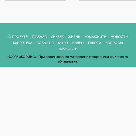
О ПРОЕКТЕ
ГЛАВНАЯ
ЛИКБЕЗ
ЖИЗНЬ
КОМЬЮНИТИ
НОВОСТИ
КАРТОТЕКА
СОБЫТИЯ
ФОТО
ВИДЕО
РАБОТА
ВОПРОСЫ
ЛИЧНОСТИ
©2026 «КОРИНС». При использовании материалов гиперссылка на Korins.ru
обязательна.