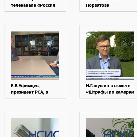
телеканала «Россия
Порватова
1» об оформлении
телеканалу "360"
ДТП
Е.В.Уфимцев,
Н.Галушин в сюжете
президент РСА, в
«Штрафы по камерам
интервью программе
за нарушение ПДД и
"Вести. Местное
отсутствие ОСАГО»
время"
телеканала «Россия
1»