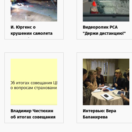
И. Юргенс о
Видеоролик РСА
крушении самолета
"Держи дистанцию!"
Fly Dubai в Ростове-
на-Дону
Владимир Чистюхин
Интервью: Вера
об итогах совещания
Балакирева
ЦБ по вопросам
страхования