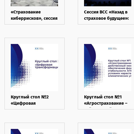
«Страхование
Сессия ВСС «Назад в
киберрисков», сессия
страховое будущее»:
при поддержке РСА и
технологии
ВСС на Уральском
меняются, а риски
форуме
остаются, Финополис
«Кибербезопасность
2025
в финансах».
Круглый стол №2
Круглый стол №1
«Цифровая
«Агрострахование –
трансформация»,
действенный
27.05.2025
механизм
обеспечения
финансовой