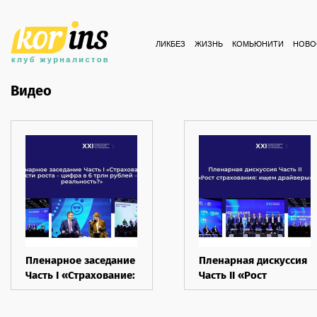
ЛИКБЕЗ
ЖИЗНЬ
КОМЬЮНИТИ
НОВО
Видео
Пленарное заседание
Пленарная дискуссия
Часть I «Страхование:
Часть II «Рост
Возможности роста –
страхования: ищем
цифра в 6 трлн
драйверы»