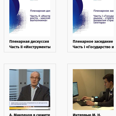
стабильности АПК»,
27.05.2025
Пленарная дискуссия
Пленарное заседание
Часть II «Инструменты
Часть I «Государство и
роста – миссия
рынок – стратегии
выполнима»,
развития страхового
27.05.2025
сектора», 27.05.2025
А. Маклецов в сюжете
Интервью М. Н.