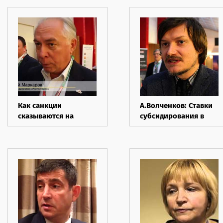
Как санкции
А.Волченков: Ставки
сказываются на
сyбсидирования в
страховом рынке?
агростраховании
выросли
недостаточно