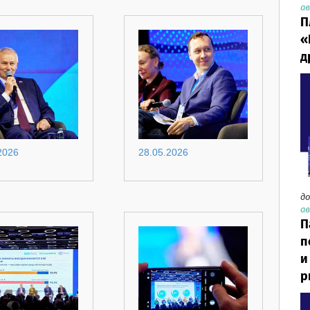
ав
П
«
д
2026
28.05.2026
до
ав
П
п
и
р