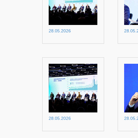
28.05.2026
28.05.
28.05.2026
28.05.