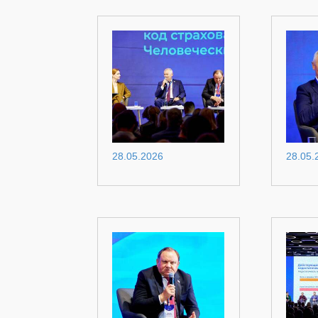
28.05.2026
28.05.