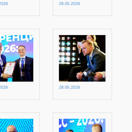
2026
28.05.2026
2026
28.05.2026