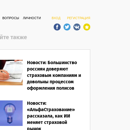
ВОПРОСЫ
ЛИЧНОСТИ
ВХОД
РЕГИСТРАЦИЯ
йте также
Новости: Большинство
россиян доверяют
страховым компаниям и
довольны процессом
оформления полисов
07.08.2026
Новости:
«АльфаСтрахование»
рассказала, как ИИ
меняет страховой
рынок