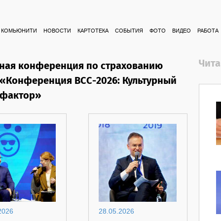
КОМЬЮНИТИ
НОВОСТИ
КАРТОТЕКА
СОБЫТИЯ
ФОТО
ВИДЕО
РАБОТА
Чита
ная конференция по страхованию
) «Конференция ВСС-2026: Культурный
 фактор»
2026
28.05.2026