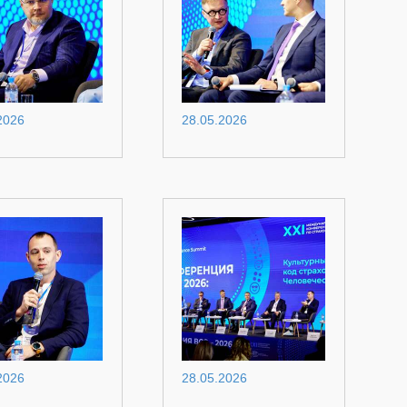
2026
28.05.2026
2026
28.05.2026