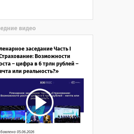
06.08.2026
едние видео
ленарное заседание Часть I
Страхование: Возможности
оста – цифра в 6 трлн рублей –
ечта или реальность?»
бавлено 05.06.2026