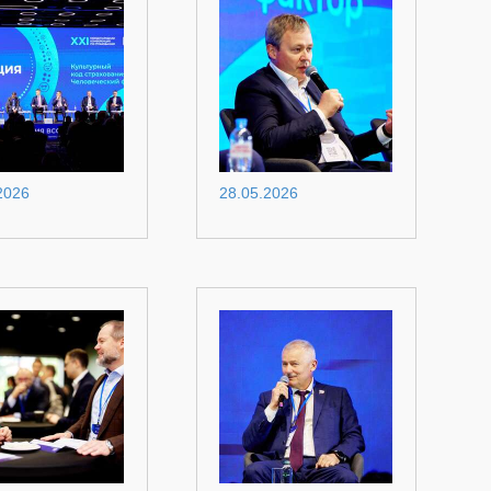
2026
28.05.2026