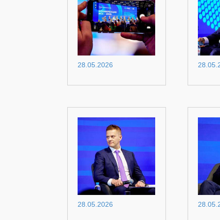
28.05.2026
28.05.
28.05.2026
28.05.