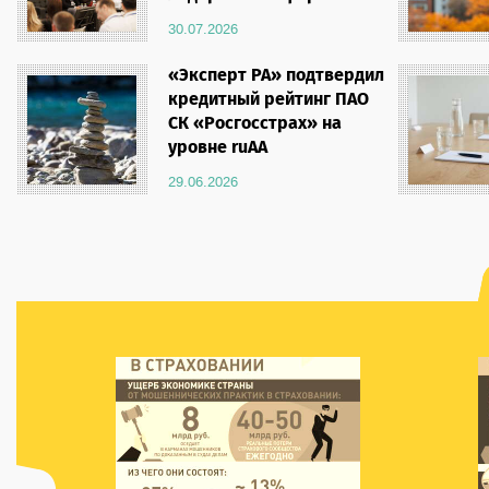
тыс. штук. Доля таких
средняя премия по 
30.07.2026
заявлений от общего объема
полисам обязательн
заявлений достигла 41,4%.
«автогражданки» та
«Эксперт РА» подтвердил
Об этом сообщил президент
показала прогнозир
кредитный рейтинг ПАО
РСА Евгений Уфимцев. Он
рост, по сравнению 
СК «Росгосстрах» на
добавил, что количество
полугодием прошлог
уровне ruAA
заявлений, оформленных с
она выросла на 5% 
использованием
составила 7 633 руб
29.06.2026
европротокола за первое
январь-июнь 2025 го
полугодие 2026 года на 5,7%
была равна 7 273 ру
больше, чем за аналогичный
этом сообщил прези
период годом ранее. В
РСА Евгений Уфимц
топ-10 по количеству
заявлений, оформленных с
использованием
европротокола в первом
полугодии 2026 года, вошли
регионы: • г. Москва – 40 767
штук (доля заявлений по
европротоколу от общего
объема заявлений составила
34,1%);• Московская область