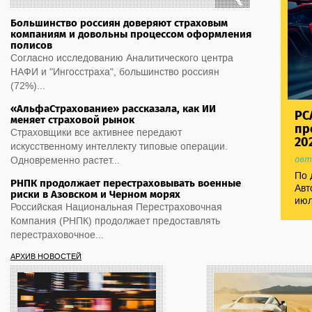
Большинство россиян доверяют страховым
компаниям и довольны процессом оформления
полисов
Согласно исследованию Аналитического центра
НАФИ и "Ингосстраха", большинство россиян
(72%)...
«АльфаСтрахование» рассказала, как ИИ
РС
меняет страховой рынок
пр
Страховщики все активнее передают
20
искусственному интеллекту типовые операции.
авт
Одновременно растет...
По 
РНПК продолжает перестраховывать военные
Авт
риски в Азовском и Черном морях
июл
Российская Национальная Перестраховочная
Компания (РНПК) продолжает предоставлять
перестраховочное...
АРХИВ НОВОСТЕЙ