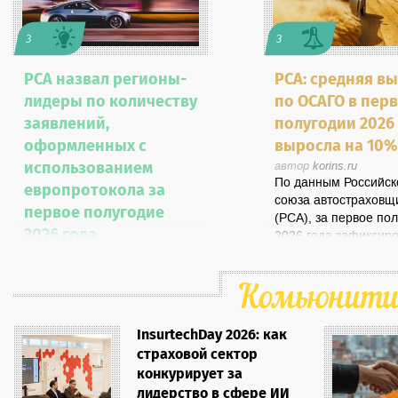
3
3
РСА назвал регионы-
РСА: средняя в
лидеры по количеству
по ОСАГО в пер
заявлений,
полугодии 2026
оформленных с
выросла на 10%
использованием
автор
korins.ru
По данным Российск
европротокола за
союза автостраховщ
первое полугодие
(РСА), за первое по
2026 года
2026 года зафиксиро
ключевых показател
автор
korins.ru
По данным Российского
ОСАГО. Средний ра
Союза Автостраховщиков
возмещения увеличи
(РСА), количество заявлений,
9,7%: средняя выпл
оформленных с
выросла со 111 827 
InsurtechDay 2026: как
использованием
январе-июне 2025 г
страховой сектор
европротокола, за первое
122 709 рублей в
конкурирует за
полугодие 2026 года в целом
аналогичном период
лидерство в сфере ИИ
по стране составило 446,6
года. Одновременно