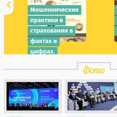
– 28 006 (36,9%);•
Мошеннические
Приморский край – 14 642
(73,3%);• Челябинская
практики в
область – 14 125 (49,1%);•
Свердловская область – 13
страховании в
575 (47,1%);• Республика
Башкортостан – 13 509
фактах и
(48,5%);• Новосибирская
область – 13 403 (57,3%);•
цифрах.
Самарская область – 13 010
(51,8%);• г. Санкт-Петербург
– 12 892 (29,9%);•
Республика Татарстан – 11
139 (28,6%).Меньше всего
заявлений, оформленных с
использованием
европротокола за этот
период, было зафиксировано
в Ненецком автономном
округе – 55 штук (доля
заявлений по европротоколу
от общего объема заявлений