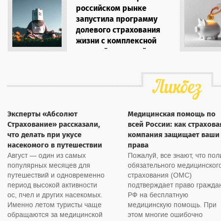
случаев в ряде регионов
российском рынке
позволило сократить число
запустила программу
фиктивных случаев
долевого страхования
благодаря слаженной работе
жизни с комплексной
правоохранительных
защитой на случай
органов, страховщиков и
онкологических
комплексу мер по
противодействию
заболеваний
мошенничеству. При этом
16.07.2026
большинство регионов,
которые относятся к
«зеленым» в рэнкинге РСА и
Эксперты «Абсолют
Медицинская помощь по
являются благополучными,
Страхование» рассказали,
всей России: как страхова
показывают рост количества
что делать при укусе
компания защищает ваши
заявлений, оформленных с
насекомого в путешествии
права
использованием
Август — один из самых
Пожалуй, все знают, что пол
европротокола:
популярных месяцев для
обязательного медицинског
Владимирская область +29%,
путешествий и одновременно
страхования (ОМС)
Калужская область +20%,
период высокой активности
подтверждает право гражда
Московская область +20%,
ос, пчел и других насекомых.
РФ на бесплатную
Рязанская область +30%,
Именно летом туристы чаще
медицинскую помощь. При
Нижегородская область
обращаются за медицинской
этом многие ошибочно
+18%. Президент РСА