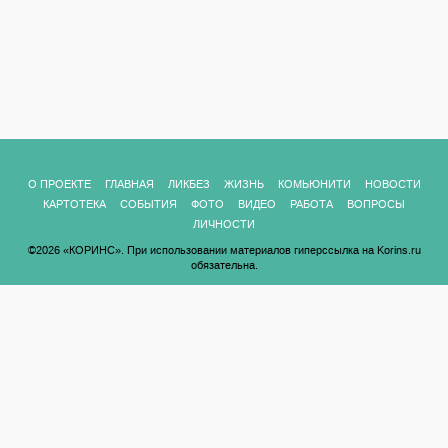
О ПРОЕКТЕ
ГЛАВНАЯ
ЛИКБЕЗ
ЖИЗНЬ
КОМЬЮНИТИ
НОВОСТИ
КАРТОТЕКА
СОБЫТИЯ
ФОТО
ВИДЕО
РАБОТА
ВОПРОСЫ
ЛИЧНОСТИ
©2026 «КОРИНС». При использовании материалов гиперссылка на Korins.ru
обязательна.