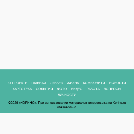
О ПРОЕКТЕ
ГЛАВНАЯ
ЛИКБЕЗ
ЖИЗНЬ
КОМЬЮНИТИ
НОВОСТИ
КАРТОТЕКА
СОБЫТИЯ
ФОТО
ВИДЕО
РАБОТА
ВОПРОСЫ
ЛИЧНОСТИ
©2026 «КОРИНС». При использовании материалов гиперссылка на Korins.ru
обязательна.