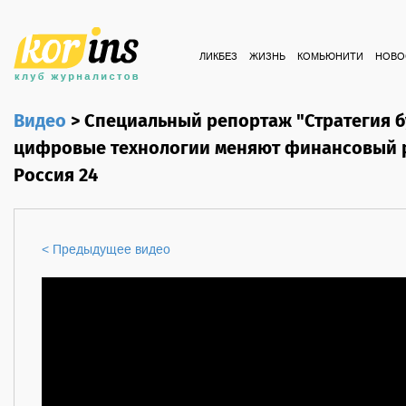
ЛИКБЕЗ
ЖИЗНЬ
КОМЬЮНИТИ
НОВО
Видео
>
Специальный репортаж "Стратегия б
цифровые технологии меняют финансовый р
Россия 24
< Предыдущее видео