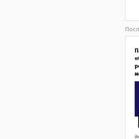
Посл
П
«
р
м
до