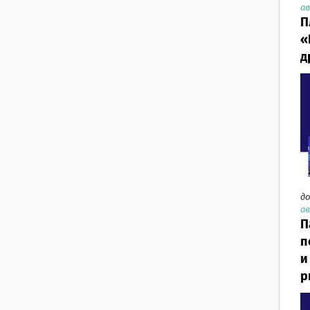
ав
П
«
д
до
ав
П
п
и
р