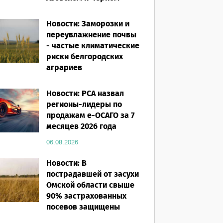
морях
Новости: Заморозки и
06.08.2026
переувлажнение почвы
- частые климатические
риски белгородских
аграриев
06.08.2026
Новости: РСА назвал
регионы-лидеры по
продажам е-ОСАГО за 7
месяцев 2026 года
06.08.2026
Новости: В
пострадавшей от засухи
Омской области свыше
90% застрахованных
посевов защищены
полисом «от ЧС»