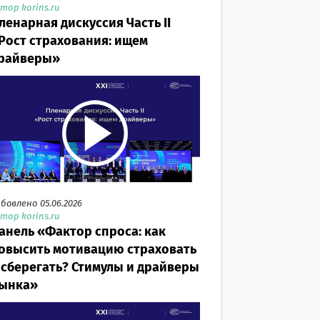
тор korins.ru
ленарная дискуссия Часть II
Рост страхования: ищем
райверы»
бавлено 05.06.2026
тор korins.ru
анель «Фактор спроса: как
овысить мотивацию страховать
 сберегать? Стимулы и драйверы
ынка»