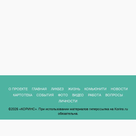
О ПРОЕКТЕ
ГЛАВНАЯ
ЛИКБЕЗ
ЖИЗНЬ
КОМЬЮНИТИ
НОВОСТИ
КАРТОТЕКА
СОБЫТИЯ
ФОТО
ВИДЕО
РАБОТА
ВОПРОСЫ
ЛИЧНОСТИ
©2026 «КОРИНС». При использовании материалов гиперссылка на Korins.ru
обязательна.