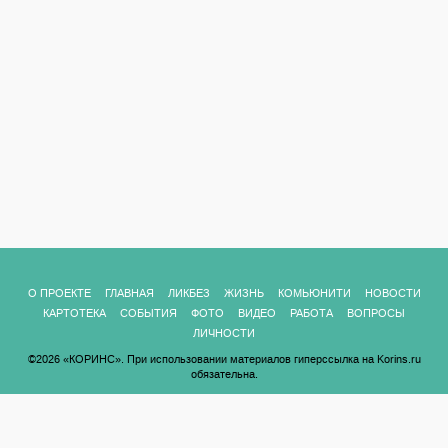
О ПРОЕКТЕ
ГЛАВНАЯ
ЛИКБЕЗ
ЖИЗНЬ
КОМЬЮНИТИ
НОВОСТИ
КАРТОТЕКА
СОБЫТИЯ
ФОТО
ВИДЕО
РАБОТА
ВОПРОСЫ
ЛИЧНОСТИ
©2026 «КОРИНС». При использовании материалов гиперссылка на Korins.ru
обязательна.