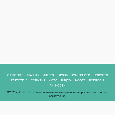
О ПРОЕКТЕ
ГЛАВНАЯ
ЛИКБЕЗ
ЖИЗНЬ
КОМЬЮНИТИ
НОВОСТИ
КАРТОТЕКА
СОБЫТИЯ
ФОТО
ВИДЕО
РАБОТА
ВОПРОСЫ
ЛИЧНОСТИ
©2026 «КОРИНС». При использовании материалов гиперссылка на Korins.ru
обязательна.