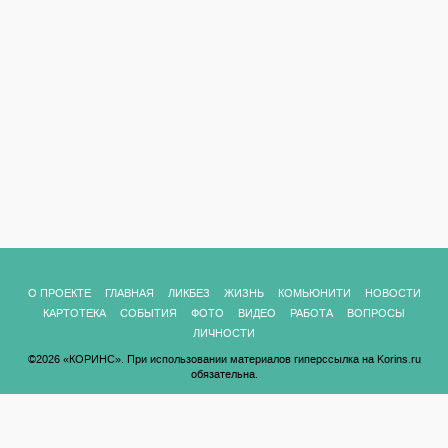
О ПРОЕКТЕ
ГЛАВНАЯ
ЛИКБЕЗ
ЖИЗНЬ
КОМЬЮНИТИ
НОВОСТИ
КАРТОТЕКА
СОБЫТИЯ
ФОТО
ВИДЕО
РАБОТА
ВОПРОСЫ
ЛИЧНОСТИ
©2026 «КОРИНС». При использовании материалов гиперссылка на Korins.ru
обязательна.