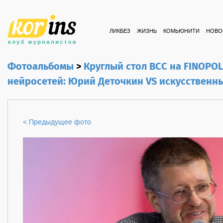
ЛИКБЕЗ
ЖИЗНЬ
КОМЬЮНИТИ
НОВО
Фотоальбомы
>
Круглый стол ВСС на FINOPOL
нейросетей: Юрий Деточкин VS искусственн
< Предыдущее фото