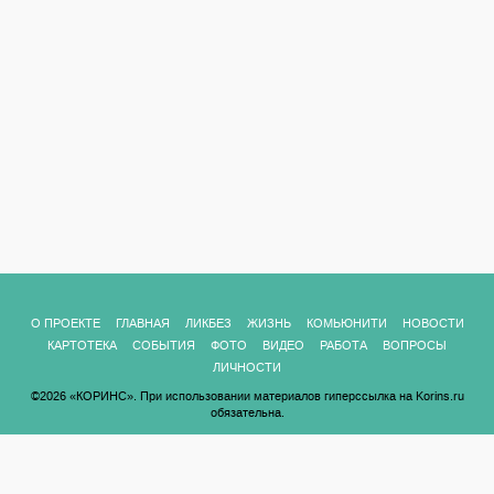
О ПРОЕКТЕ
ГЛАВНАЯ
ЛИКБЕЗ
ЖИЗНЬ
КОМЬЮНИТИ
НОВОСТИ
КАРТОТЕКА
СОБЫТИЯ
ФОТО
ВИДЕО
РАБОТА
ВОПРОСЫ
ЛИЧНОСТИ
©2026 «КОРИНС». При использовании материалов гиперссылка на Korins.ru
обязательна.