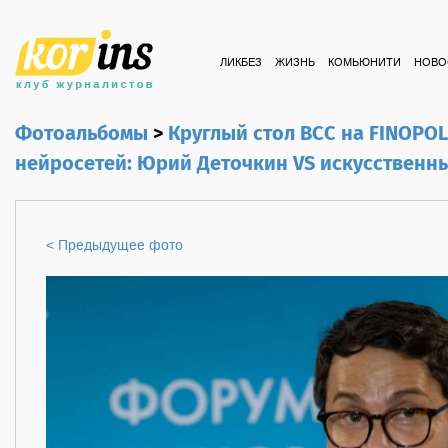
ЛИКБЕЗ
ЖИЗНЬ
КОМЬЮНИТИ
НОВО
Фотоальбомы
>
Круглый стол ВСС на FINOPOL
нейросетей: Юрий Деточкин VS искусственн
< Предыдущее фото