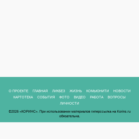
О ПРОЕКТЕ
ГЛАВНАЯ
ЛИКБЕЗ
ЖИЗНЬ
КОМЬЮНИТИ
НОВОСТИ
КАРТОТЕКА
СОБЫТИЯ
ФОТО
ВИДЕО
РАБОТА
ВОПРОСЫ
ЛИЧНОСТИ
©2026 «КОРИНС». При использовании материалов гиперссылка на Korins.ru
обязательна.