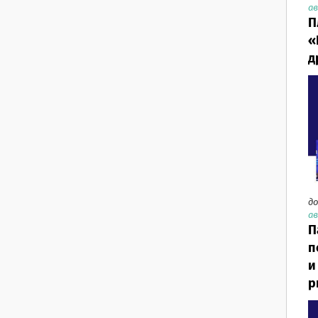
ав
П
«
д
до
ав
П
п
и
р