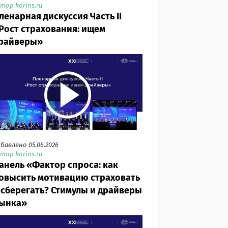
тор korins.ru
ленарная дискуссия Часть II
Рост страхования: ищем
райверы»
бавлено 05.06.2026
тор korins.ru
анель «Фактор спроса: как
овысить мотивацию страховать
 сберегать? Стимулы и драйверы
ынка»