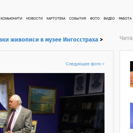
КОМЬЮНИТИ
НОВОСТИ
КАРТОТЕКА
СОБЫТИЯ
ФОТО
ВИДЕО
РАБОТА
Чита
вки живописи в музее Ингосстраха
>
Следующее фото >