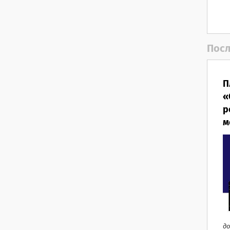
Посл
П
«
р
м
до