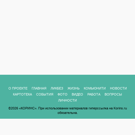
О ПРОЕКТЕ
ГЛАВНАЯ
ЛИКБЕЗ
ЖИЗНЬ
КОМЬЮНИТИ
НОВОСТИ
КАРТОТЕКА
СОБЫТИЯ
ФОТО
ВИДЕО
РАБОТА
ВОПРОСЫ
ЛИЧНОСТИ
©2026 «КОРИНС». При использовании материалов гиперссылка на Korins.ru
обязательна.