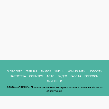
О ПРОЕКТЕ
ГЛАВНАЯ
ЛИКБЕЗ
ЖИЗНЬ
КОМЬЮНИТИ
НОВОСТИ
КАРТОТЕКА
СОБЫТИЯ
ФОТО
ВИДЕО
РАБОТА
ВОПРОСЫ
ЛИЧНОСТИ
©2026 «КОРИНС». При использовании материалов гиперссылка на Korins.ru
обязательна.