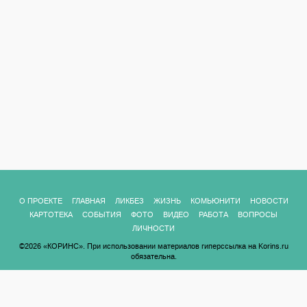
О ПРОЕКТЕ
ГЛАВНАЯ
ЛИКБЕЗ
ЖИЗНЬ
КОМЬЮНИТИ
НОВОСТИ
КАРТОТЕКА
СОБЫТИЯ
ФОТО
ВИДЕО
РАБОТА
ВОПРОСЫ
ЛИЧНОСТИ
©2026 «КОРИНС». При использовании материалов гиперссылка на Korins.ru
обязательна.