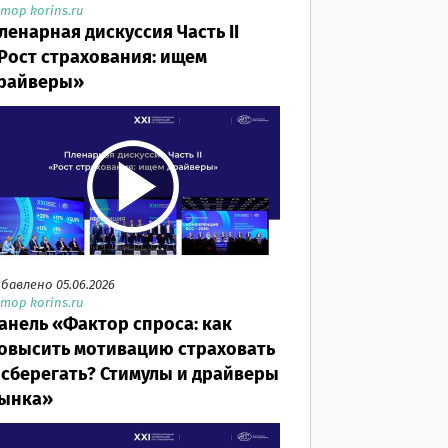
тор korins.ru
ленарная дискуссия Часть II
Рост страхования: ищем
райверы»
бавлено 05.06.2026
тор korins.ru
анель «Фактор спроса: как
овысить мотивацию страховать
 сберегать? Стимулы и драйверы
ынка»