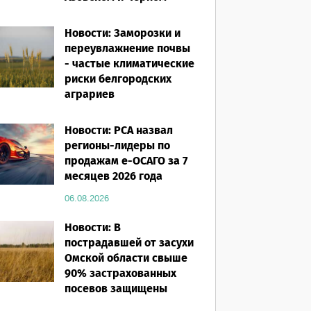
морях
Новости: Заморозки и
06.08.2026
переувлажнение почвы
- частые климатические
риски белгородских
аграриев
06.08.2026
Новости: РСА назвал
регионы-лидеры по
продажам е-ОСАГО за 7
месяцев 2026 года
06.08.2026
Новости: В
пострадавшей от засухи
Омской области свыше
90% застрахованных
посевов защищены
полисом «от ЧС»