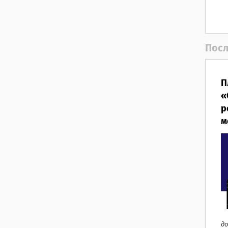
Посл
П
«
р
м
до