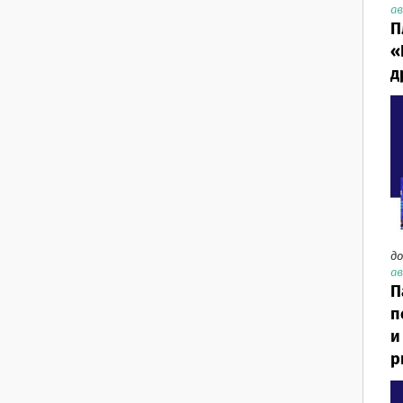
ав
П
«
д
до
ав
П
п
и
р