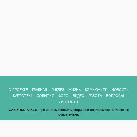
О ПРОЕКТЕ
ГЛАВНАЯ
ЛИКБЕЗ
ЖИЗНЬ
КОМЬЮНИТИ
НОВОСТИ
КАРТОТЕКА
СОБЫТИЯ
ФОТО
ВИДЕО
РАБОТА
ВОПРОСЫ
ЛИЧНОСТИ
©2026 «КОРИНС». При использовании материалов гиперссылка на Korins.ru
обязательна.