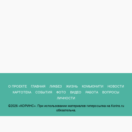
О ПРОЕКТЕ
ГЛАВНАЯ
ЛИКБЕЗ
ЖИЗНЬ
КОМЬЮНИТИ
НОВОСТИ
КАРТОТЕКА
СОБЫТИЯ
ФОТО
ВИДЕО
РАБОТА
ВОПРОСЫ
ЛИЧНОСТИ
©2026 «КОРИНС». При использовании материалов гиперссылка на Korins.ru
обязательна.