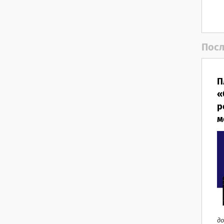
Посл
П
«
р
м
до