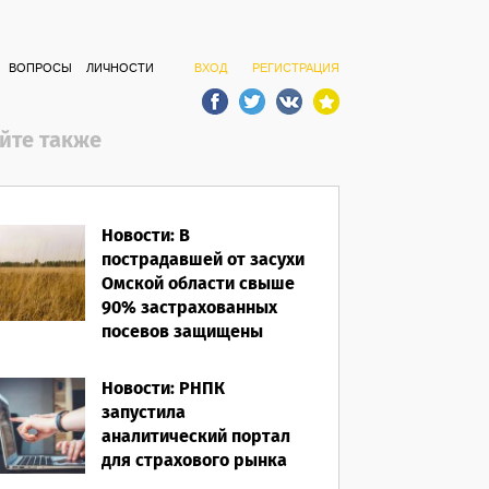
ВОПРОСЫ
ЛИЧНОСТИ
ВХОД
РЕГИСТРАЦИЯ
йте также
Новости: В
пострадавшей от засухи
Омской области свыше
90% застрахованных
посевов защищены
полисом «от ЧС»
Новости: РНПК
05.08.2026
запустила
аналитический портал
для страхового рынка