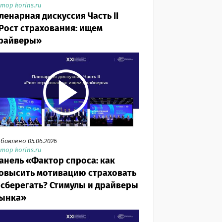
тор korins.ru
ленарная дискуссия Часть II
Рост страхования: ищем
райверы»
бавлено 05.06.2026
тор korins.ru
анель «Фактор спроса: как
овысить мотивацию страховать
 сберегать? Стимулы и драйверы
ынка»