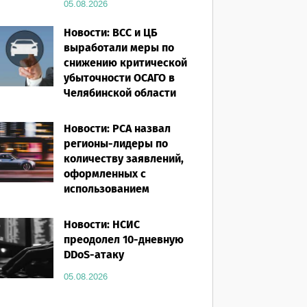
05.08.2026
Новости: ВСС и ЦБ
выработали меры по
снижению критической
убыточности ОСАГО в
Челябинской области
05.08.2026
Новости: РСА назвал
регионы-лидеры по
количеству заявлений,
оформленных с
использованием
европротокола за
первое полугодие 2026
Новости: НСИС
года
преодолел 10-дневную
DDoS-атаку
05.08.2026
05.08.2026