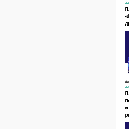
ав
П
«
д
до
ав
П
п
и
р