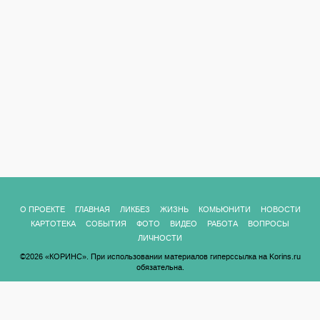
О ПРОЕКТЕ
ГЛАВНАЯ
ЛИКБЕЗ
ЖИЗНЬ
КОМЬЮНИТИ
НОВОСТИ
КАРТОТЕКА
СОБЫТИЯ
ФОТО
ВИДЕО
РАБОТА
ВОПРОСЫ
ЛИЧНОСТИ
©2026 «КОРИНС». При использовании материалов гиперссылка на Korins.ru
обязательна.