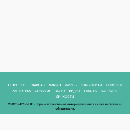
О ПРОЕКТЕ
ГЛАВНАЯ
ЛИКБЕЗ
ЖИЗНЬ
КОМЬЮНИТИ
НОВОСТИ
КАРТОТЕКА
СОБЫТИЯ
ФОТО
ВИДЕО
РАБОТА
ВОПРОСЫ
ЛИЧНОСТИ
©2026 «КОРИНС». При использовании материалов гиперссылка на Korins.ru
обязательна.