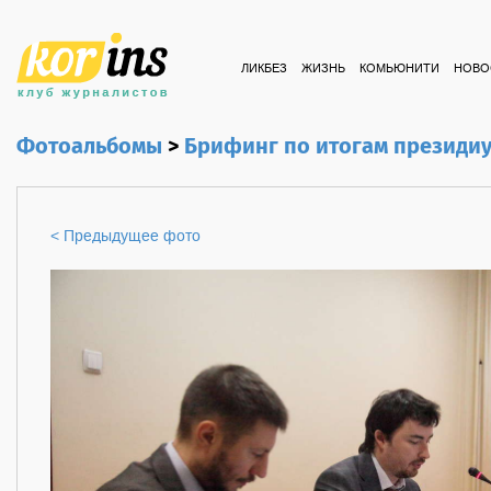
ЛИКБЕЗ
ЖИЗНЬ
КОМЬЮНИТИ
НОВО
Фотоальбомы
>
Брифинг по итогам президи
< Предыдущее фото