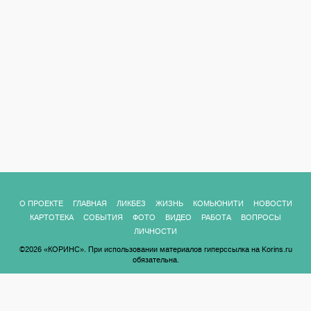
О ПРОЕКТЕ
ГЛАВНАЯ
ЛИКБЕЗ
ЖИЗНЬ
КОМЬЮНИТИ
НОВОСТИ
КАРТОТЕКА
СОБЫТИЯ
ФОТО
ВИДЕО
РАБОТА
ВОПРОСЫ
ЛИЧНОСТИ
©2026 «КОРИНС». При использовании материалов гиперссылка на Korins.ru
обязательна.