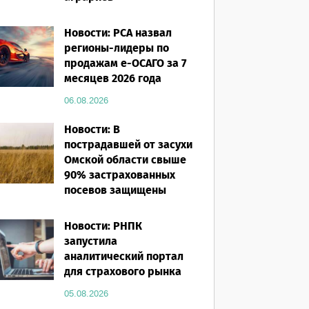
06.08.2026
Новости: РСА назвал
регионы-лидеры по
продажам е-ОСАГО за 7
месяцев 2026 года
06.08.2026
Новости: В
пострадавшей от засухи
Омской области свыше
90% застрахованных
посевов защищены
полисом «от ЧС»
Новости: РНПК
05.08.2026
запустила
аналитический портал
для страхового рынка
05.08.2026