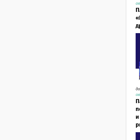
ав
П
«
д
до
ав
П
п
и
р