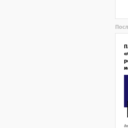
Посл
П
«
р
м
до