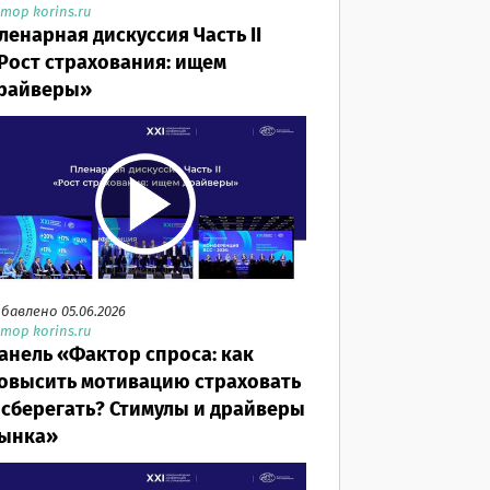
тор korins.ru
ленарная дискуссия Часть II
Рост страхования: ищем
райверы»
бавлено 05.06.2026
тор korins.ru
анель «Фактор спроса: как
овысить мотивацию страховать
 сберегать? Стимулы и драйверы
ынка»