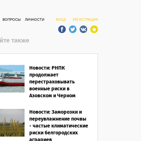
ВОПРОСЫ
ЛИЧНОСТИ
ВХОД
РЕГИСТРАЦИЯ
йте также
Новости: РНПК
продолжает
перестраховывать
военные риски в
Азовском и Черном
морях
Новости: Заморозки и
06.08.2026
переувлажнение почвы
- частые климатические
риски белгородских
аграриев