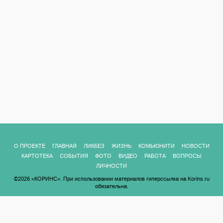
О ПРОЕКТЕ
ГЛАВНАЯ
ЛИКБЕЗ
ЖИЗНЬ
КОМЬЮНИТИ
НОВОСТИ
КАРТОТЕКА
СОБЫТИЯ
ФОТО
ВИДЕО
РАБОТА
ВОПРОСЫ
ЛИЧНОСТИ
©2026 «КОРИНС». При использовании материалов гиперссылка на Korins.ru
обязательна.