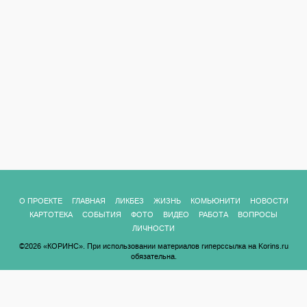
О ПРОЕКТЕ
ГЛАВНАЯ
ЛИКБЕЗ
ЖИЗНЬ
КОМЬЮНИТИ
НОВОСТИ
КАРТОТЕКА
СОБЫТИЯ
ФОТО
ВИДЕО
РАБОТА
ВОПРОСЫ
ЛИЧНОСТИ
©2026 «КОРИНС». При использовании материалов гиперссылка на Korins.ru
обязательна.