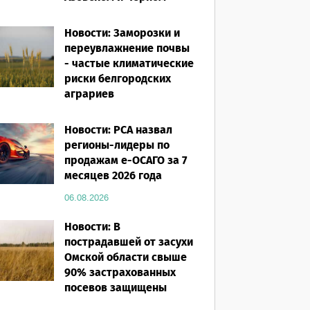
морях
Новости: Заморозки и
06.08.2026
переувлажнение почвы
- частые климатические
риски белгородских
аграриев
06.08.2026
Новости: РСА назвал
регионы-лидеры по
продажам е-ОСАГО за 7
месяцев 2026 года
06.08.2026
Новости: В
пострадавшей от засухи
Омской области свыше
90% застрахованных
посевов защищены
полисом «от ЧС»