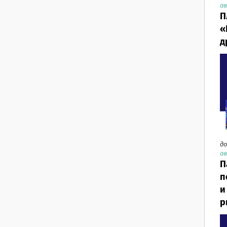
ав
П
«
д
до
ав
П
п
и
р