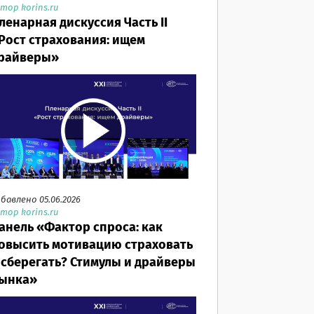
тор korins.ru
ленарная дискуссия Часть II
Рост страхования: ищем
райверы»
бавлено 05.06.2026
тор korins.ru
анель «Фактор спроса: как
овысить мотивацию страховать
 сберегать? Стимулы и драйверы
ынка»