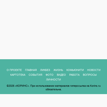
О ПРОЕКТЕ
ГЛАВНАЯ
ЛИКБЕЗ
ЖИЗНЬ
КОМЬЮНИТИ
НОВОСТИ
КАРТОТЕКА
СОБЫТИЯ
ФОТО
ВИДЕО
РАБОТА
ВОПРОСЫ
ЛИЧНОСТИ
©2026 «КОРИНС». При использовании материалов гиперссылка на Korins.ru
обязательна.