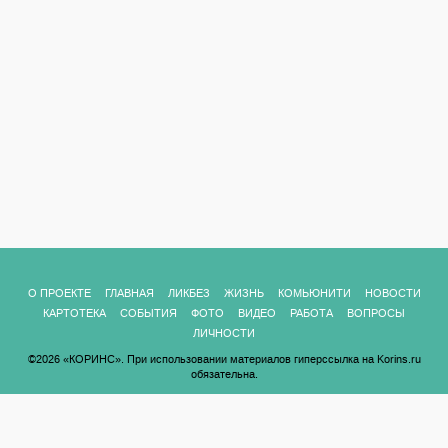
О ПРОЕКТЕ
ГЛАВНАЯ
ЛИКБЕЗ
ЖИЗНЬ
КОМЬЮНИТИ
НОВОСТИ
КАРТОТЕКА
СОБЫТИЯ
ФОТО
ВИДЕО
РАБОТА
ВОПРОСЫ
ЛИЧНОСТИ
©2026 «КОРИНС». При использовании материалов гиперссылка на Korins.ru
обязательна.