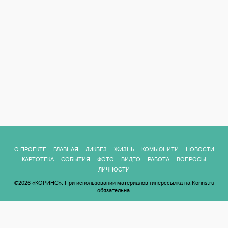
О ПРОЕКТЕ
ГЛАВНАЯ
ЛИКБЕЗ
ЖИЗНЬ
КОМЬЮНИТИ
НОВОСТИ
КАРТОТЕКА
СОБЫТИЯ
ФОТО
ВИДЕО
РАБОТА
ВОПРОСЫ
ЛИЧНОСТИ
©2026 «КОРИНС». При использовании материалов гиперссылка на Korins.ru
обязательна.