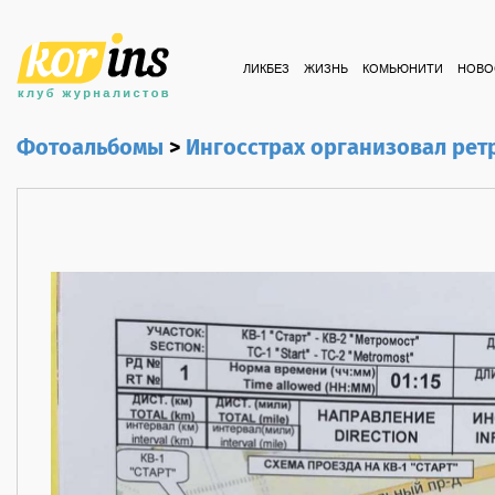
ЛИКБЕЗ
ЖИЗНЬ
КОМЬЮНИТИ
НОВО
Фотоальбомы
>
Ингосстрах организовал рет