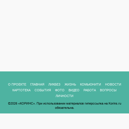
О ПРОЕКТЕ
ГЛАВНАЯ
ЛИКБЕЗ
ЖИЗНЬ
КОМЬЮНИТИ
НОВОСТИ
КАРТОТЕКА
СОБЫТИЯ
ФОТО
ВИДЕО
РАБОТА
ВОПРОСЫ
ЛИЧНОСТИ
©2026 «КОРИНС». При использовании материалов гиперссылка на Korins.ru
обязательна.