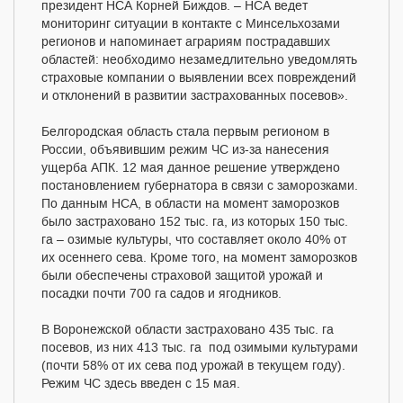
президент НСА Корней Биждов. – НСА ведет
мониторинг ситуации в контакте с Минсельхозами
регионов и напоминает аграриям пострадавших
областей: необходимо незамедлительно уведомлять
страховые компании о выявлении всех повреждений
и отклонений в развитии застрахованных посевов».
Белгородская область стала первым регионом в
России, объявившим режим ЧС из-за нанесения
ущерба АПК. 12 мая данное решение утверждено
постановлением губернатора в связи с заморозками.
По данным НСА, в области на момент заморозков
было застраховано 152 тыс. га, из которых 150 тыс.
га – озимые культуры, что составляет около 40% от
их осеннего сева. Кроме того, на момент заморозков
были обеспечены страховой защитой урожай и
посадки почти 700 га садов и ягодников.
В Воронежской области застраховано 435 тыс. га
посевов, из них 413 тыс. га под озимыми культурами
(почти 58% от их сева под урожай в текущем году).
Режим ЧС здесь введен с 15 мая.