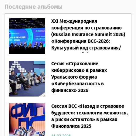
Последние альбомы
XXI Международная
конференция по страхованию
(Russian Insurance Summit 2026)
«Конференция ВСС-2026:
Культурный код страхования/
Человеческий фактор»
Сесия «Страхование
28.05.2026
киберрисков» в рамках
Уральского форума
«Кибербезопасность в
финансах» 2026
16.03.2026
Сессия ВСС «Назад в страховое
будущее»: технологии меняются,
а риски остаются» в рамках
Финополиса 2025
16.03.2026