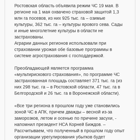
Ростовская область объявила режим ЧС 19 мая. В
регионе на 1 мая охвачено страховой защитой 1,3
млн га посевов, из них 925 тыс. га – озимые
культуры, 362 тыс. га – культуры ярового сева. Сады
и иные многолетние культуры в области не
застрахованы.
Аграрии данных регионов использовали при
страховании урожая обе базовые программы в
системе агрострахования с господдержкой.
Преобладающей является программа
«мультирискового страхования», по программе ЧС
застрахованная площадь составляет 371 тыс. га (из
них 298 тыс. га – в Ростовской области, 47 тыс. га в
Белгородской и 26 тыс. га в Воронежской области).
«Все три региона в прошлом году уже становились
зоной ЧС в АПК, причем дважды – весной из-за
заморозков, летом и осенью по причине засухи, -
напомнил президент НСА Корней Биждов. –
Рассчитываем, что полученный в прошлом году опыт
организации урегулирования убытков будет