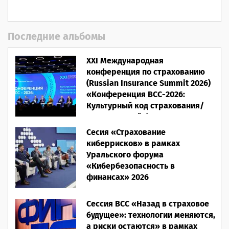
Последние альбомы
XXI Международная
конференция по страхованию
(Russian Insurance Summit 2026)
«Конференция ВСС-2026:
Культурный код страхования/
Человеческий фактор»
Сесия «Страхование
28.05.2026
киберрисков» в рамках
Уральского форума
«Кибербезопасность в
финансах» 2026
16.03.2026
Сессия ВСС «Назад в страховое
будущее»: технологии меняются,
а риски остаются» в рамках