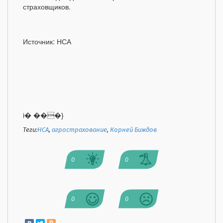
страховщиков.
Источник: НСА
i� ���}
Теги:
НСА
,
агрострахование
,
Корней Биждов
0
0
0
0