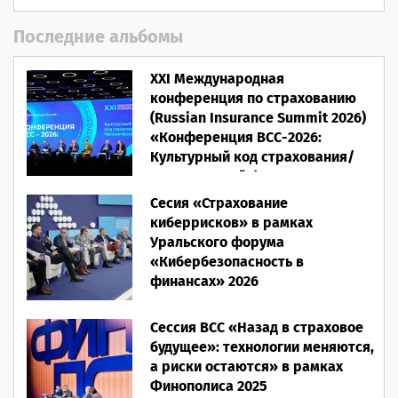
Последние альбомы
XXI Международная
конференция по страхованию
(Russian Insurance Summit 2026)
«Конференция ВСС-2026:
Культурный код страхования/
Человеческий фактор»
Сесия «Страхование
28.05.2026
киберрисков» в рамках
Уральского форума
«Кибербезопасность в
финансах» 2026
16.03.2026
Сессия ВСС «Назад в страховое
будущее»: технологии меняются,
а риски остаются» в рамках
Финополиса 2025