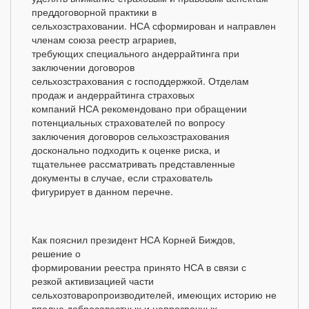
преддоговорной практики в
сельхозстраховании. НСА сформирован и направлен
членам союза реестр аграриев,
требующих специального андеррайтинга при
заключении договоров
сельхозстрахования с господдержкой. Отделам
продаж и андеррайтинга страховых
компаний НСА рекомендовано при обращении
потенциальных страхователей по вопросу
заключения договоров сельхозстрахования
досконально подходить к оценке риска, и
тщательнее рассматривать представленные
документы в случае, если страхователь
фигурирует в данном перечне.
Как пояснил президент НСА Корней Биждов,
решение о
формировании реестра принято НСА в связи с
резкой активизацией части
сельхозтоваропроизводителей, имеющих историю не
вполне добросовестных и непрозрачных