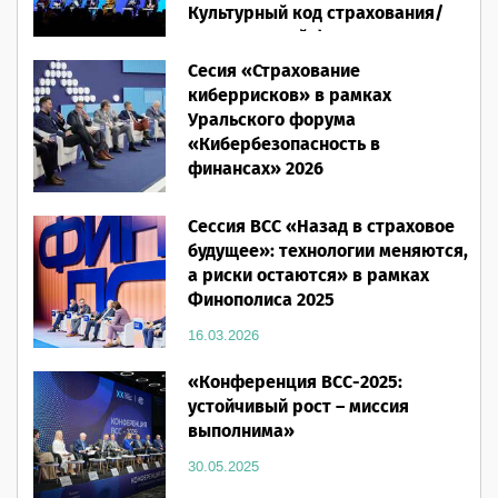
Культурный код страхования/
Человеческий фактор»
Сесия «Страхование
28.05.2026
киберрисков» в рамках
Уральского форума
«Кибербезопасность в
финансах» 2026
16.03.2026
Сессия ВСС «Назад в страховое
будущее»: технологии меняются,
а риски остаются» в рамках
Финополиса 2025
16.03.2026
«Конференция ВСС-2025:
устойчивый рост – миссия
выполнима»
30.05.2025