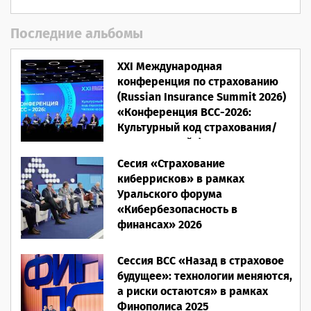
Последние альбомы
XXI Международная
конференция по страхованию
(Russian Insurance Summit 2026)
«Конференция ВСС-2026:
Культурный код страхования/
Человеческий фактор»
Сесия «Страхование
28.05.2026
киберрисков» в рамках
Уральского форума
«Кибербезопасность в
финансах» 2026
16.03.2026
Сессия ВСС «Назад в страховое
будущее»: технологии меняются,
а риски остаются» в рамках
Финополиса 2025