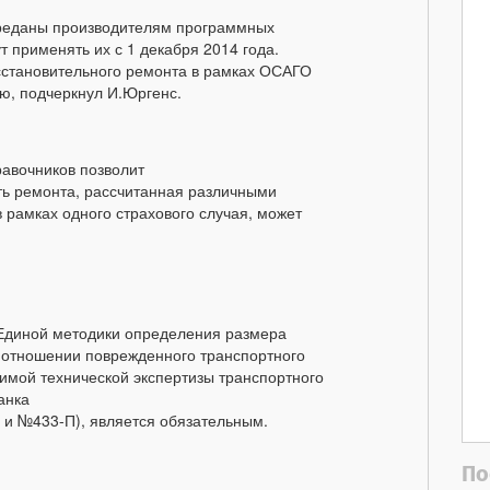
реданы производителям программных
т применять их с 1 декабря 2014 года.
осстановительного ремонта в рамках ОСАГО
ю, подчеркнул И.Юргенс.
равочников позволит
сть ремонта, рассчитанная различными
 рамках одного страхового случая, может
«Единой методики определения размера
 отношении поврежденного транспортного
имой технической экспертизы транспортного
анка
П и №433-П), является обязательным.
По