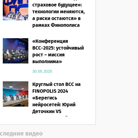
страховое будущее»:
технологии меняются,
а риски остаются» в
рамках Финополиса
2025
«Конференция
16.03.2026
ВСС-2025: устойчивый
рост – миссия
выполнима»
30.05.2025
Круглый стол ВСС на
FINOPOLIS 2024
«Берегись
нейросетей: Юрий
Деточкин VS
искусственный
интеллект»
следние видео
12.11.2024