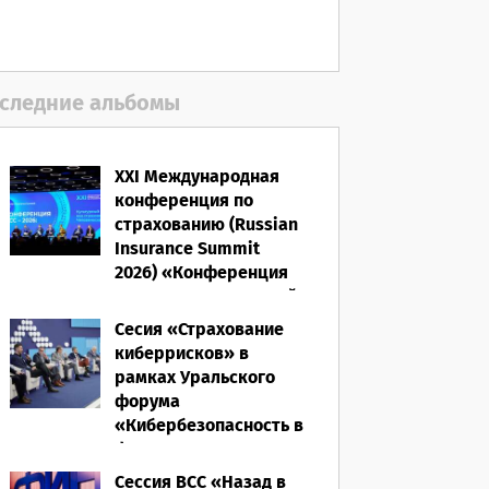
06.08.2026
следние альбомы
XXI Международная
конференция по
страхованию (Russian
Insurance Summit
2026) «Конференция
ВСС-2026: Культурный
код страхования/
Сесия «Страхование
Человеческий
киберрисков» в
фактор»
рамках Уральского
форума
28.05.2026
«Кибербезопасность в
финансах» 2026
Сессия ВСС «Назад в
16.03.2026