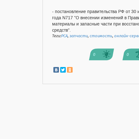
- постановление правительства РФ от 30
года N717 "О внесении изменений в Прав
материалы и запасные части при восста
средств".
Теги:
РСА
,
запчасти
,
стоимость
,
онлайн-серв
0
0