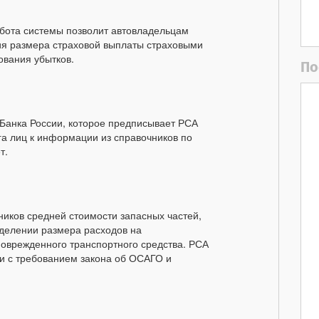
бота системы позволит автовладельцам
ия размера страховой выплаты страховыми
ования убытков.
По
 Банка России, которое предписывает РСА
га лиц к информации из справочников по
т.
иков средней стоимости запасных частей,
еделении размера расходов на
оврежденного транспортного средства. РСА
ии с требованием закона об ОСАГО и