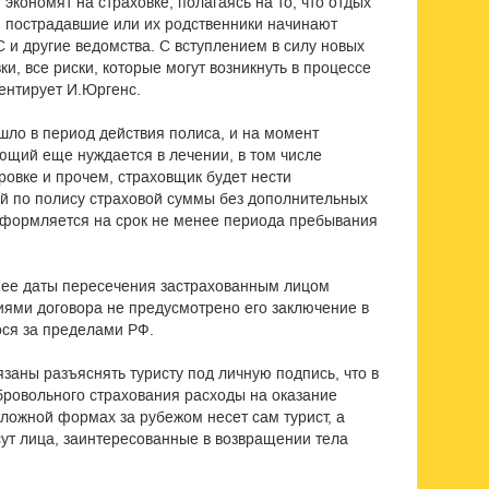
 экономят на страховке, полагаясь на то, что отдых
П, пострадавшие или их родственники начинают
 и другие ведомства. С вступлением в силу новых
ки, все риски, которые могут возникнуть в процессе
ентирует И.Юргенс.
шло в период действия полиса, и на момент
ющий еще нуждается в лечении, в том числе
ровке и прочем, страховщик будет нести
ой по полису страховой суммы без дополнительных
оформляется на срок не менее периода пребывания
днее даты пересечения застрахованным лицом
иями договора не предусмотрено его заключение в
ося за пределами РФ.
язаны разъяснять туристу под личную подпись, что в
обровольного страхования расходы на оказание
ложной формах за рубежом несет сам турист, а
ут лица, заинтересованные в возвращении тела