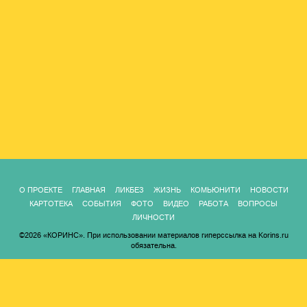
О ПРОЕКТЕ
ГЛАВНАЯ
ЛИКБЕЗ
ЖИЗНЬ
КОМЬЮНИТИ
НОВОСТИ
КАРТОТЕКА
СОБЫТИЯ
ФОТО
ВИДЕО
РАБОТА
ВОПРОСЫ
ЛИЧНОСТИ
©2026 «КОРИНС». При использовании материалов гиперссылка на Korins.ru
обязательна.