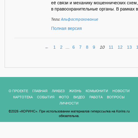
её связи и механику мошеннических схем
в правоохранительные органы. В рамках в
Теги:
Альфастрахование
Полная версия
←
1
2
…
6
7
8
9
10
11
12
13
О ПРОЕКТЕ
ГЛАВНАЯ
ЛИКБЕЗ
ЖИЗНЬ
КОМЬЮНИТИ
НОВОСТИ
КАРТОТЕКА
СОБЫТИЯ
ФОТО
ВИДЕО
РАБОТА
ВОПРОСЫ
ЛИЧНОСТИ
©2026 «КОРИНС». При использовании материалов гиперссылка на Korins.ru
обязательна.