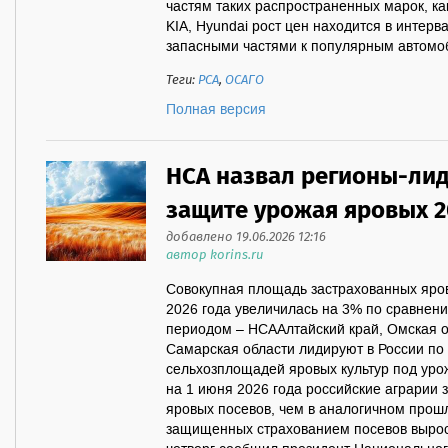
частям таких распространенных марок, как
KIA, Hyundai рост цен находится в интерва
запасными частями к популярным автомоб
Теги:
РСА
,
ОСАГО
Полная версия
НСА назвал регионы-лид
защите урожая яровых 2
добавлено 19.06.2026 12:16
автор korins.ru
Совокупная площадь застрахованных яров
2026 года увеличилась на 3% по сравнен
периодом – НСААлтайский край, Омская о
Самарская области лидируют в России по
сельхозплощадей яровых культур под уро
на 1 июня 2026 года российские аграрии
яровых посевов, чем в аналогичном про
защищенных страхованием посевов выросл