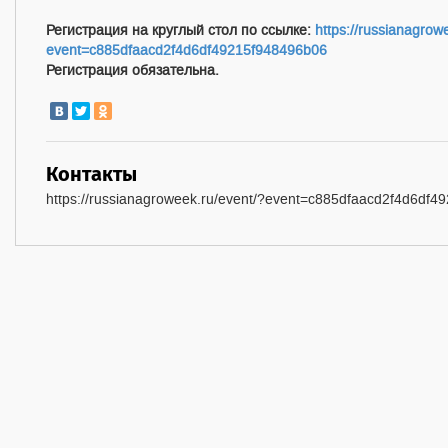
Регистрация на круглый стол по ссылке:
https://russianagrow
event=c885dfaacd2f4d6df49215f948496b06
Регистрация обязательна.
Контакты
https://russianagroweek.ru/event/?event=c885dfaacd2f4d6df