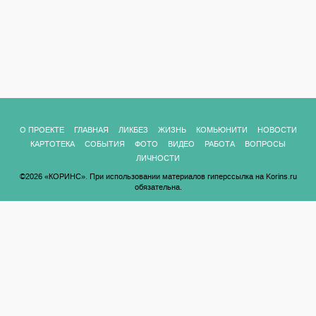
О ПРОЕКТЕ
ГЛАВНАЯ
ЛИКБЕЗ
ЖИЗНЬ
КОМЬЮНИТИ
НОВОСТИ
КАРТОТЕКА
СОБЫТИЯ
ФОТО
ВИДЕО
РАБОТА
ВОПРОСЫ
ЛИЧНОСТИ
©2026 «КОРИНС». При использовании материалов гиперссылка на Korins.ru
обязательна.