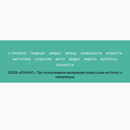
О ПРОЕКТЕ
ГЛАВНАЯ
ЛИКБЕЗ
ЖИЗНЬ
КОМЬЮНИТИ
НОВОСТИ
КАРТОТЕКА
СОБЫТИЯ
ФОТО
ВИДЕО
РАБОТА
ВОПРОСЫ
ЛИЧНОСТИ
©2026 «КОРИНС». При использовании материалов гиперссылка на Korins.ru
обязательна.