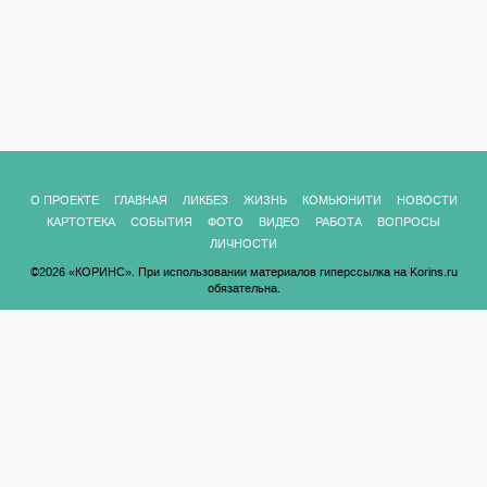
О ПРОЕКТЕ
ГЛАВНАЯ
ЛИКБЕЗ
ЖИЗНЬ
КОМЬЮНИТИ
НОВОСТИ
КАРТОТЕКА
СОБЫТИЯ
ФОТО
ВИДЕО
РАБОТА
ВОПРОСЫ
ЛИЧНОСТИ
©2026 «КОРИНС». При использовании материалов гиперссылка на Korins.ru
обязательна.