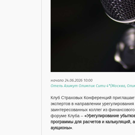
начало 24.06.2026 10:00
Отель Азимут Олимпик Сити 4*(Москва, Олим
Клуб Страховых Конференций приглашает 
экспертов в направлении урегулирования 
заинтересованных коллег из финансового 
форуме Клуба –
«Урегулирование убытков
программы для расчетов и калькуляций, 
аукционы»
.