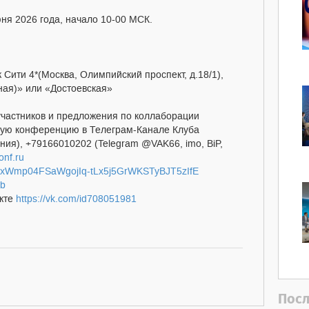
юня 2026 года, начало 10-00 МСК.
 Сити 4*(Москва, Олимпийский проспект, д.18/1),
ная)» или «Достоевская»
участников и предложения по коллаборации
одную конференцию в Телеграм-Канале Клуба
ния), +79166010202 (Telegram @VAK66, imo, BiP,
onf.ru
7nrkxWmp04FSaWgojIq-tLx5j5GrWKSTyBJT5zIfE
ub
акте
https://vk.com/id708051981
Посл