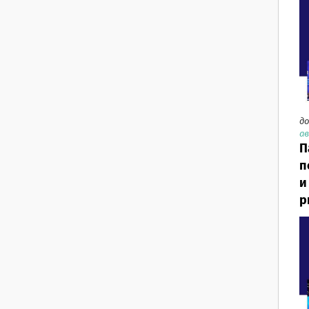
до
ав
П
п
и
р