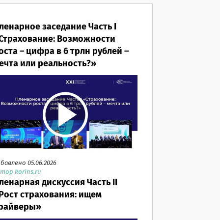
ленарное заседание Часть I
Страхование: Возможности
оста – цифра в 6 трлн рублей –
ечта или реальность?»
бавлено 05.06.2026
тор korins.ru
ленарная дискуссия Часть II
Рост страхования: ищем
райверы»