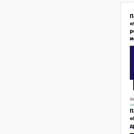
П
«
р
м
до
ав
П
«
д