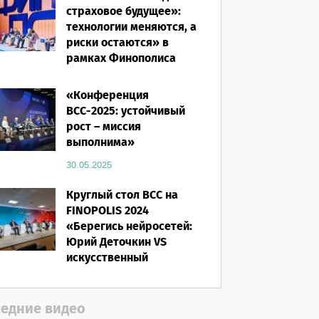
страховое будущее»:
технологии меняются, а
риски остаются» в
рамках Финополиса
2025
«Конференция
16.03.2026
ВСС-2025: устойчивый
рост – миссия
выполнима»
30.05.2025
Круглый стол ВСС на
FINOPOLIS 2024
«Берегись нейросетей:
Юрий Деточкин VS
искусственный
интеллект»
12.11.2024
едние видео