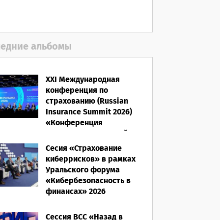
едние альбомы
XXI Международная
конференция по
страхованию (Russian
Insurance Summit 2026)
«Конференция
ВСС-2026: Культурный
код страхования/
Сесия «Страхование
Человеческий фактор»
киберрисков» в рамках
Уральского форума
28.05.2026
«Кибербезопасность в
финансах» 2026
16.03.2026
Сессия ВСС «Назад в