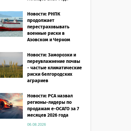
06.08.2026
Новости: РНПК
продолжает
перестраховывать
военные риски в
Азовском и Черном
морях
Новости: Заморозки и
06.08.2026
переувлажнение почвы
- частые климатические
риски белгородских
аграриев
06.08.2026
Новости: РСА назвал
регионы-лидеры по
продажам е-ОСАГО за 7
месяцев 2026 года
06.08.2026