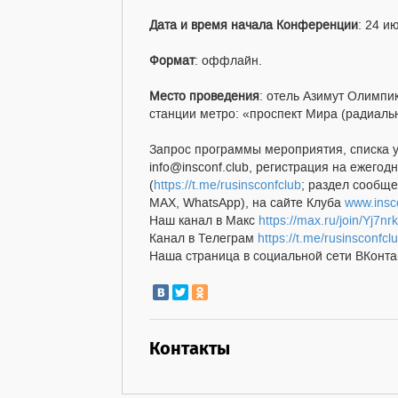
Дата и время начала Конференции
: 24 и
Формат
: оффлайн.
Место проведения
: отель Азимут Олимпик
станции метро: «проспект Мира (радиаль
Запрос программы мероприятия, списка 
info@insconf.club, регистрация на ежег
(
https://t.me/rusinsconfclub
; раздел сообще
MAX, WhatsApp), на сайте Клуба
www.insc
Наш канал в Макс
https://max.ru/join/Yj
Канал в Телеграм
https://t.me/rusinsconfcl
Наша страница в социальной сети ВКонт
Контакты