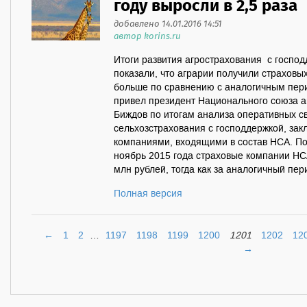
году выросли в 2,5 раза
добавлено 14.01.2016 14:51
автор korins.ru
Итоги развития агрострахования с господ
показали, что аграрии получили страховы
больше по сравнению с аналогичным пери
привел президент Национального союза а
Биждов по итогам анализа оперативных с
сельхозстрахования с господдержкой, за
компаниями, входящими в состав НСА. По
ноябрь 2015 года страховые компании НС
млн рублей, тогда как за аналогичный пер
Полная версия
←
1
2
…
1197
1198
1199
1200
1201
1202
12
→