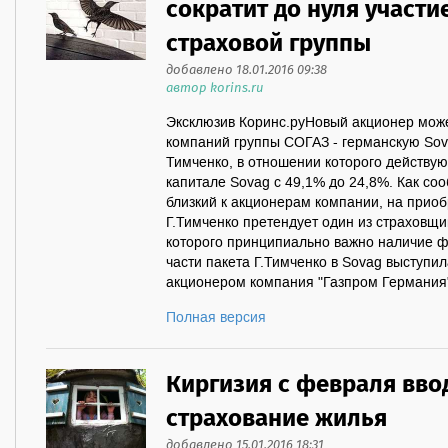
сократит до нуля участи
страховой группы
добавлено 18.01.2016 09:38
автор korins.ru
Эксклюзив Коринс.руНовый акционер може
компаний группы СОГАЗ - германскую Sov
Тимченко, в отношении которого действую
капитале Sovag с 49,1% до 24,8%. Как со
близкий к акционерам компании, на прио
Г.Тимченко претендует один из страховщик
которого принципиально важно наличие ф
части пакета Г.Тимченко в Sovag выступ
акционером компания "Газпром Германия"
Полная версия
Киргизия с февраля вво
страхование жилья
добавлено 15.01.2016 18:31