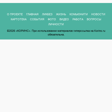
О ПРОЕКТЕ
ГЛАВНАЯ
ЛИКБЕЗ
ЖИЗНЬ
КОМЬЮНИТИ
НОВОСТИ
КАРТОТЕКА
СОБЫТИЯ
ФОТО
ВИДЕО
РАБОТА
ВОПРОСЫ
ЛИЧНОСТИ
©2026 «КОРИНС». При использовании материалов гиперссылка на Korins.ru
обязательна.