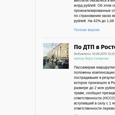
выплаты оказались в во
млрд рублей. Об этом 
проанализированные с
по страхованию каско в
рублей. На 42% до 1,68 
Полная версия
По ДТП в Рос
добавлено 10.09.2015 12:33
автор Вера Склярова
Пассажирам маршрутки,
положены компенсации 
пострадавшие в резуль
которое произошло в Ро
размере до 2 млн рубле
травм, сообщил презид
ответственности (НССО)
вступивший в силу с 1 
ответственности перев
...