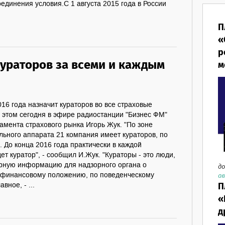
динения условия.С 1 августа 2015 года в России
П
«
р
кураторов за всеми и каждым
м
016 года назначит кураторов во все страховые
 этом сегодня в эфире радиостанции "Бизнес ФМ"
амента страхового рынка Игорь Жук. "По зоне
льного аппарата 21 компания имеет кураторов, по
. До конца 2016 года практически в каждой
ет куратор", - сообщил И.Жук. "Кураторы - это люди,
рную информацию для надзорного органа о
до
 финансовому положению, по поведенческому
ав
П
вное, - ...
«
д