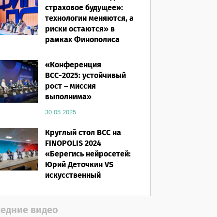
страховое будущее»:
технологии меняются, а
риски остаются» в
рамках Финополиса
2025
«Конференция
16.03.2026
ВСС-2025: устойчивый
рост – миссия
выполнима»
30.05.2025
Круглый стол ВСС на
FINOPOLIS 2024
«Берегись нейросетей:
Юрий Деточкин VS
искусственный
интеллект»
12.11.2024
едние видео