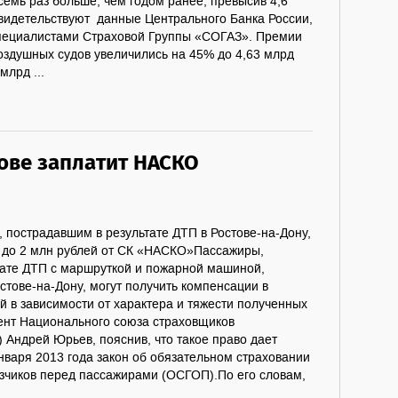
семь раз больше, чем годом ранее, превысив 4,6
свидетельствуют данные Центрального Банка России,
пециалистами Страховой Группы «СОГАЗ». Премии
оздушных судов увеличились на 45% до 4,63 млрд
млрд ...
тове заплатит НАСКО
 пострадавшим в результате ДТП в Ростове-на-Дону,
до 2 млн рублей от СК «НАСКО»Пассажиры,
тате ДТП с маршруткой и пожарной машиной,
стове-на-Дону, могут получить компенсации в
й в зависимости от характера и тяжести полученных
ент Национального союза страховщиков
 Андрей Юрьев, пояснив, что такое право дает
января 2013 года закон об обязательном страховании
озчиков перед пассажирами (ОСГОП).По его словам,