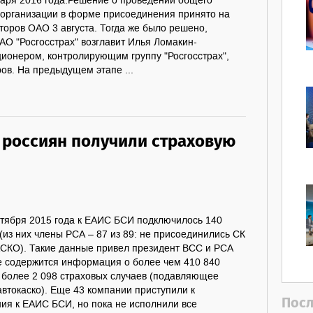
варя 2016 года.Решение о проведении общего
еорганизации в форме присоединения принято на
торов ОАО 3 августа. Тогда же было решено,
АО "Росгосстрах" возглавит Илья Ломакин-
ионером, контролирующим группу "Росгосстрах",
ов. На предыдущем этапе ...
россиян получили страховую
нтября 2015 года к ЕАИС БСИ подключилось 140
(из них члены РСА – 87 из 89: не присоединились СК
СКО). Такие данные привел президент ВСС и РСА
е содержится информация о более чем 410 840
, более 2 098 страховых случаев (подавляющее
автокаско). Еще 43 компании приступили к
Посл
ия к ЕАИС БСИ, но пока не исполнили все