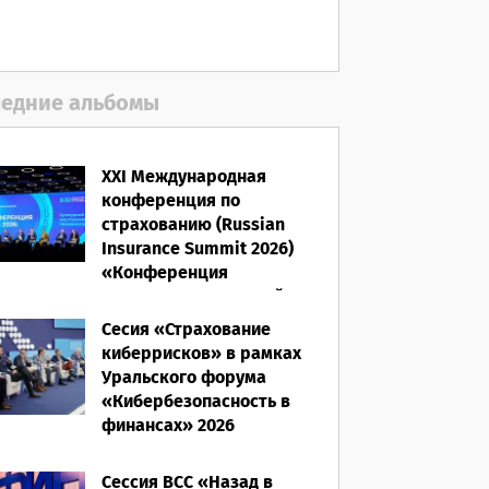
06.08.2026
едние альбомы
XXI Международная
конференция по
страхованию (Russian
Insurance Summit 2026)
«Конференция
ВСС-2026: Культурный
код страхования/
Сесия «Страхование
Человеческий фактор»
киберрисков» в рамках
Уральского форума
28.05.2026
«Кибербезопасность в
финансах» 2026
16.03.2026
Сессия ВСС «Назад в