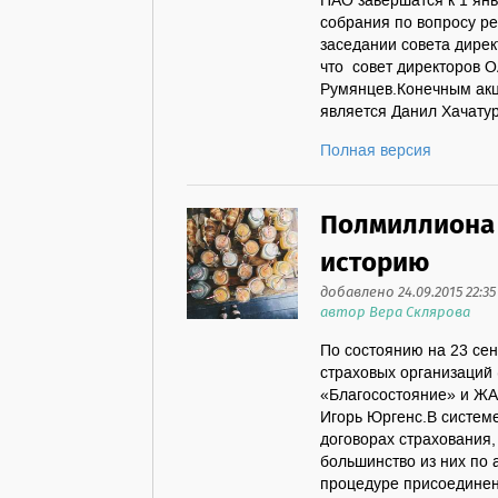
ПАО завершатся к 1 ян
собрания по вопросу р
заседании совета дирек
что совет директоров О
Румянцев.Конечным акц
является Данил Хачатур
Полная версия
Полмиллиона 
историю
добавлено 24.09.2015 22:35
автор Вера Склярова
По состоянию на 23 се
страховых организаций 
«Благосостояние» и ЖА
Игорь Юргенс.В систем
договорах страхования
большинство из них по 
процедуре присоединен