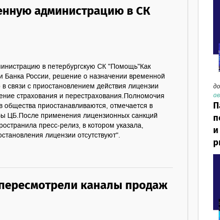
енную администрацию в СК
инистрацию в петербургскую СК "Помощь"Как
и Банка России, решение о назначении временной
до
 в связи с приостановлением действия лицензии
ав
ение страхования и перестрахования.Полномочия
П
в общества приостанавливаются, отмечается в
бы ЦБ.После применения лицензионных санкций
п
остранила пресс-релиз, в котором указала,
и
остановления лицензии отсутствуют".
р
пересмотрели каналы продаж