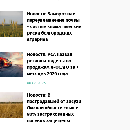
морях
Новости: Заморозки и
06.08.2026
переувлажнение почвы
- частые климатические
риски белгородских
аграриев
06.08.2026
Новости: РСА назвал
регионы-лидеры по
продажам е-ОСАГО за 7
месяцев 2026 года
06.08.2026
Новости: В
пострадавшей от засухи
Омской области свыше
90% застрахованных
посевов защищены
полисом «от ЧС»