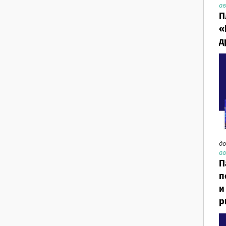
ав
П
«
д
до
ав
П
п
и
р