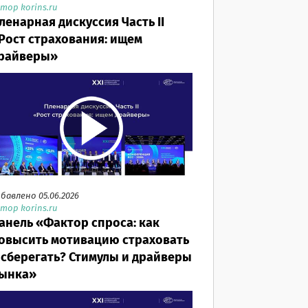
тор korins.ru
ленарная дискуссия Часть II
Рост страхования: ищем
райверы»
бавлено 05.06.2026
тор korins.ru
анель «Фактор спроса: как
овысить мотивацию страховать
 сберегать? Стимулы и драйверы
ынка»