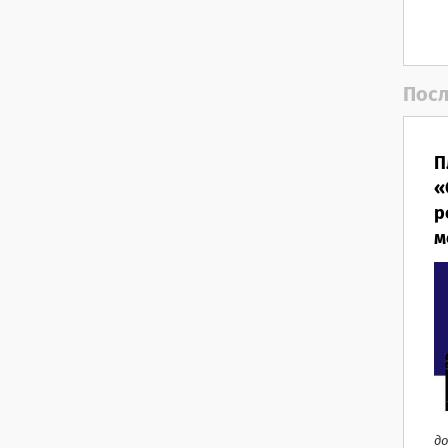
Посл
П
«
р
м
до