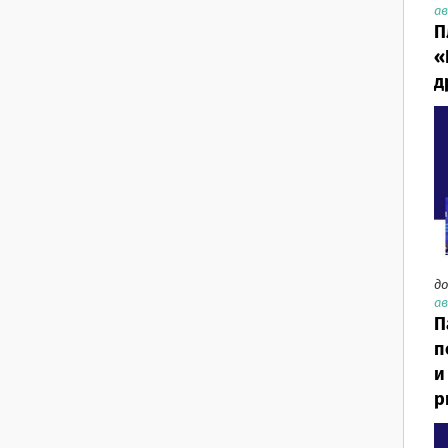
ав
П
«
д
до
ав
П
п
и
р