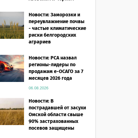
морях
Новости: Заморозки и
06.08.2026
переувлажнение почвы
- частые климатические
риски белгородских
аграриев
06.08.2026
Новости: РСА назвал
регионы-лидеры по
продажам е-ОСАГО за 7
месяцев 2026 года
06.08.2026
Новости: В
пострадавшей от засухи
Омской области свыше
90% застрахованных
посевов защищены
полисом «от ЧС»