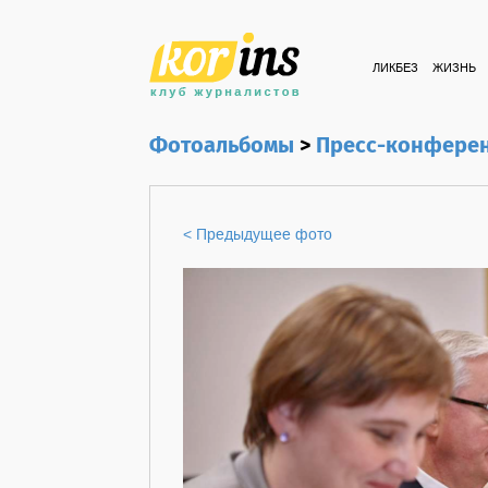
ЛИКБЕЗ
ЖИЗНЬ
Фотоальбомы
>
Пресс-конферен
< Предыдущее фото