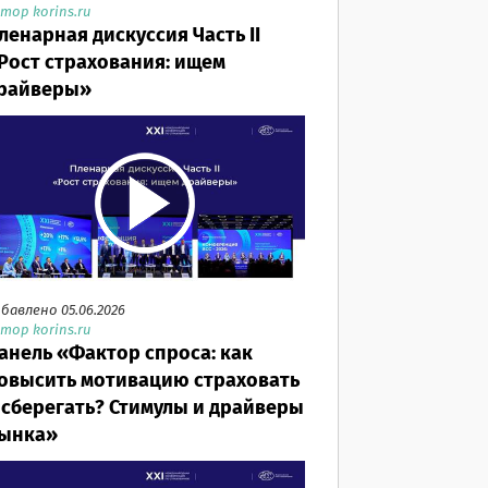
тор korins.ru
ленарная дискуссия Часть II
Рост страхования: ищем
райверы»
бавлено 05.06.2026
тор korins.ru
анель «Фактор спроса: как
овысить мотивацию страховать
 сберегать? Стимулы и драйверы
ынка»