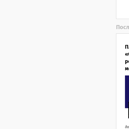
Посл
П
«
р
м
до